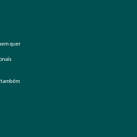
quem quer
onais
, também