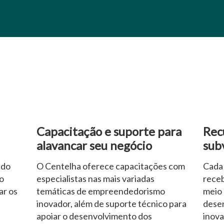
Capacitação e suporte para
Recu
alavancar seu negócio
sub
 do
O Centelha oferece capacitações com
Cada 
o
especialistas nas mais variadas
receb
ar os
temáticas de empreendedorismo
meio 
inovador, além de suporte técnico para
desen
apoiar o desenvolvimento dos
inova