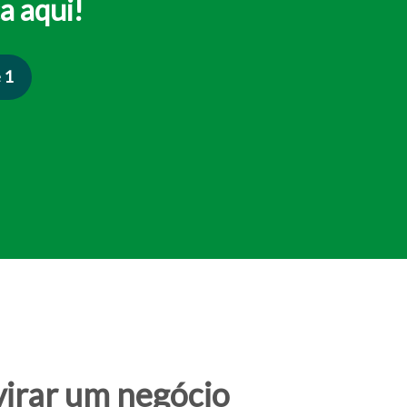
a aqui!
 1
virar um negócio